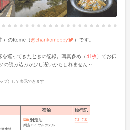
）のKome（
@chankomeppy
）です。
と知床を巡ってきたときの記録。写真多め（
41枚
）でお伝
ジの読み込みが少し遅いかもしれません～
ップ）して表示できます
宿泊
旅行記
網走泊
CLICK
網走ロイヤルホテル
草群生地