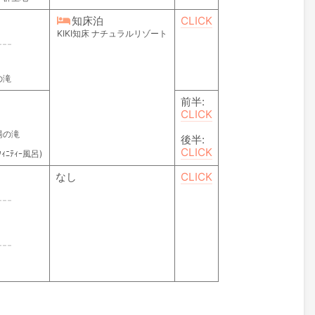
知床泊
CLICK
KIKI知床 ナチュラルリゾート
---
の滝
前半:
CLICK
湯の滝
後半:
CLICK
ﾆﾃｨｰ風呂)
なし
CLICK
---
---