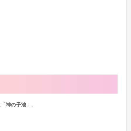
は「
神の子池
」。