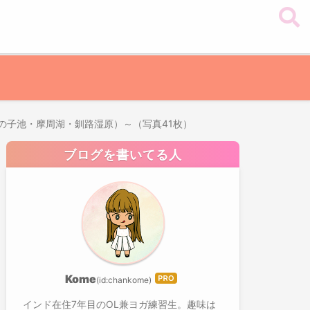
神の子池・摩周湖・釧路湿原）～（写真41枚）
ブログを書いてる人
Kome
(id:
chankome
)
はて
なブ
インド在住7年目のOL兼ヨガ練習生。趣味は