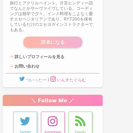
旅行とアクリルペイント。片言ヒンディー語
ログ
でなんとかサーヴァイヴしている。コーディ
Pro
ングは独学で少々。インド料理をこよなく愛
すエセベジタリアンであり、RYT200を保有
しているだけのエセヨガインストラクターで
もある。
読者になる
詳しいプロフィールを見る
お問い合わせ
ついったー
/
いんすたぐらむ
＼ Follow Me ／
Twitter
Instagram
Feedly