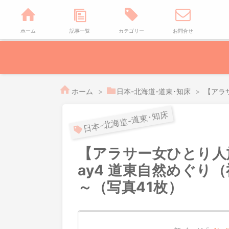
ホーム
記事一覧
カテゴリー
お問合せ
>
日本-北海道-道東･知床
>
【アラ
日本-北海道-道東･知床
【アラサー女ひとり人旅
ay4 道東自然めぐり
～（写真41枚）