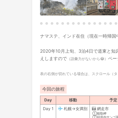
ナマステ、インド在住（現在一時帰国中
2020年10月上旬、3泊4日で道東
えしますので
ペー
（語彙力がないから😂）
表の右側が切れている場合は、スクロール（タ
今回の旅程
Day
移動
予定
Day 1
札幌→女満別
網走市
①能取岬
②卯原内サンゴ