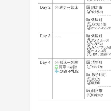
Day 2
網走→知床
網走市
③網走監獄
-------
斜里町
①天に続く道
②オシンコシン
Day 3
---
斜里町
③知床クルーズ
④知床五胡
⑤カムイワッカ
⑥オロンコ岩
⑦日帰り温泉(ｲﾝﾌｨ
Day 4
知床→阿寒
清里町
阿寒→釧路
①神の子池
-------
釧路→札幌
弟子屈町
①摩周湖
②硫黄山
-------
釧路市
①釧路湿原