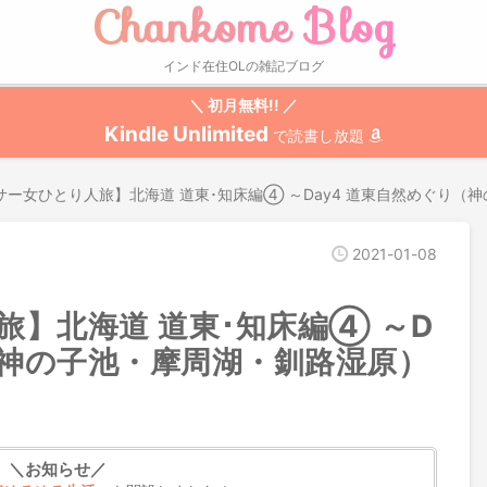
インド在住OLの雑記ブログ
＼ 初月無料!! ／
Kindle Unlimited
で読書し放題
サー女ひとり人旅】北海道 道東･知床編④ ～Day4 道東自然めぐり（
2021
-
01
-
08
】北海道 道東･知床編④ ～D
（神の子池・摩周湖・釧路湿原）
＼お知らせ／